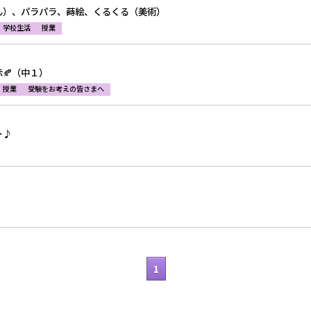
ん）、パラパラ、蒔絵、くるくる（美術）
学校生活
授業
🍂（中１）
授業
受験をお考えの皆さまへ
ト♪
1