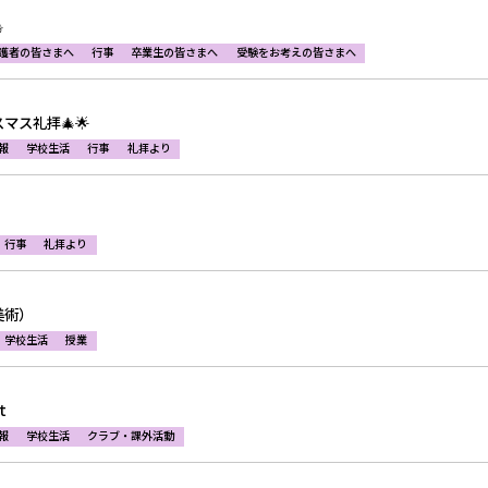
⛄
護者の皆さまへ
行事
卒業生の皆さまへ
受験をお考えの皆さまへ
マス礼拝🎄🌟
報
学校生活
行事
礼拝より
行事
礼拝より
美術）
学校生活
授業
t
報
学校生活
クラブ・課外活動