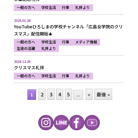
一般の方へ
学校生活
行事
礼拝より
2025.01.28
YouTubeひろしまの学校チャンネル「広島女学院のクリ
スマス」配信開始🎄
一般の方へ
学校生活
行事
メディア情報
生徒の活躍
礼拝より
2024.12.26
クリスマス礼拝
一般の方へ
学校生活
行事
礼拝より
2
3
4
5
»
最後 »
1
...