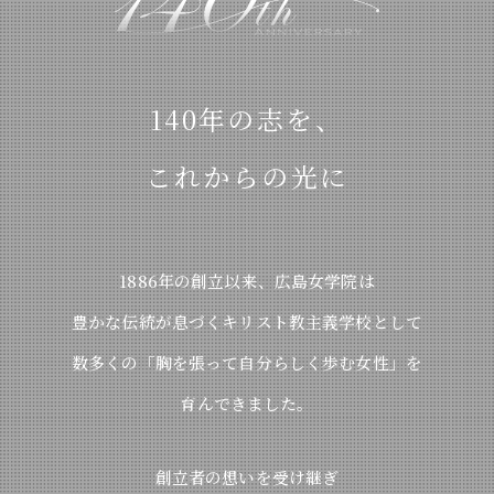
140年の志を、
これからの光に
1886年の創立以来、広島女学院は
豊かな伝統が息づくキリスト教主義学校として
数多くの「胸を張って自分らしく歩む女性」を
育んできました。
創立者の想いを受け継ぎ