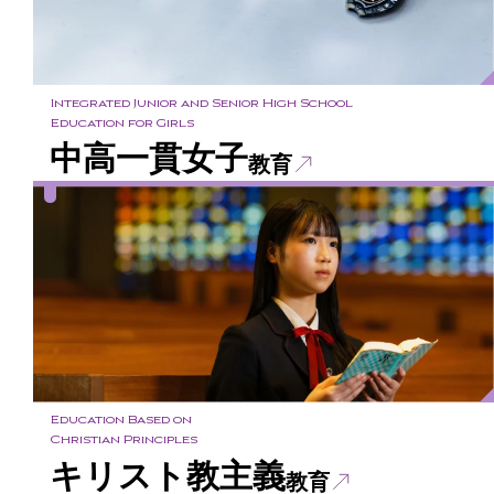
Integrated Junior and Senior High School
Education for Girls
中高一貫女子
教育
Education Based on
Christian Principles
キリスト教主義
教育