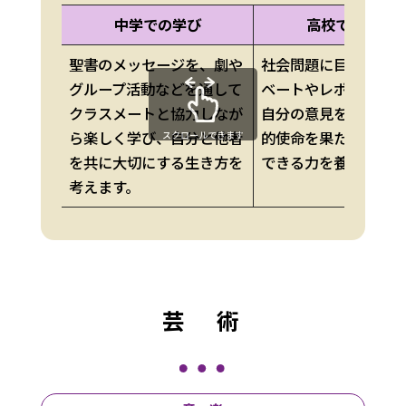
中学での学び
高校での学び
聖書のメッセージを、劇や
社会問題に目を向け、
グループ活動などを通して
ベートやレポートを
クラスメートと協力しなが
自分の意見を表現し
ら楽しく学び、自分と他者
的使命を果たして自
スクロールできます
を共に大切にする生き方を
できる力を養います。
考えます。
芸 術