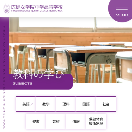
MENU
教科の学び
Subjects
英語
数学
理科
国語
社会
保健体育
聖書
芸術
情報
技術家庭