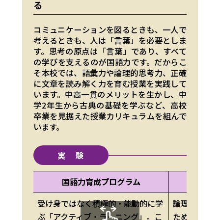
る
コミュニケーションを図るときも、一人で
考えるときも、人は「言葉」を必要としま
す。思考の原点は「言葉」であり、すべて
の学びを支えるのが国語力です。だからこ
そ本校では、語彙力や論理的思考力、正確
に文章を読み解く力を育む授業を実践して
います。中高一貫のメリットを生かし、中
学2年生から古典の基礎を学ぶなど、高校
卒業を見据えた授業カリキュラムを組んで
います。
実 験
国語力育成プログラム
論理
受け身ではなく積極的・能動的に学
論理的言語
ぶ「アクティブ・ラーニング」。こ
ため、専用