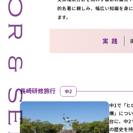
的名著に親しみ、幅広い知識を身に
ます。
実 践
長崎研修旅行
中2
中1で「ヒ
爆」につい
台に、中2
の歴史を持