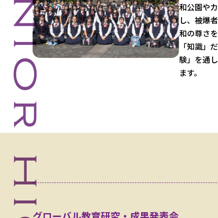
和公園やカ
し、被爆者
和の尊さを
「知識」だ
験」を通し
ます。
グローバル教育研究・成果発表会