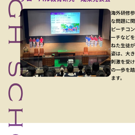
海外研修参
な問題に関
ピーチコン
ーチなどを
ねた生徒が
姿は、大き
刺激を受け
の一歩を踏
ます。