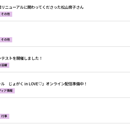
館リニューアルに関わってくださった松山育子さん
その他
その他
ンテストを開催しました！
の活躍
ル じょがく in LOVE♡』オンライン配信準備中！
ディア情報
行事