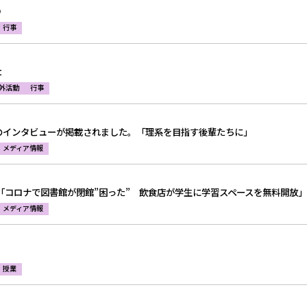
♪
行事
t
外活動
行事
のインタビューが掲載されました。「理系を目指す後輩たちに」
メディア情報
「コロナで図書館が閉館”困った” 飲食店が学生に学習スペースを無料開放
メディア情報
授業