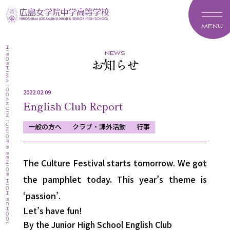
MENU
news
お知らせ
2022.02.09
English Club Report
一般の方へ
クラブ・課外活動
行事
The Culture Festival starts tomorrow. We got
the pamphlet today. This year’s theme is
‘passion’.
Let’s have fun!
By the Junior High School English Club