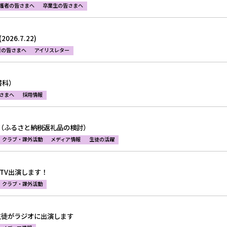
護者の皆さまへ
卒業生の皆さまへ
26.7.22)
者の皆さまへ
アイリスレター
書科）
さまへ
採用情報
！（ふるさと納税返礼品の検討）
クラブ・課外活動
メディア情報
生徒の活躍
がTV出演します！
クラブ・課外活動
～生徒がラジオに出演します