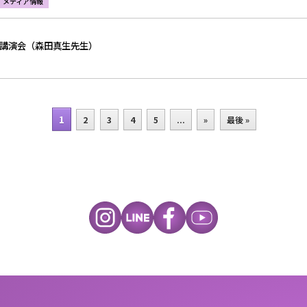
メディア情報
文化講演会（森田真生先生）
1
2
3
4
5
...
»
最後 »