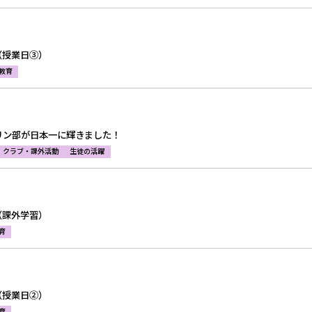
（授業日③）
教育
リン部が日本一に輝きました！
クラブ・課外活動
生徒の活躍
（課外学習）
育
（授業日②）
育