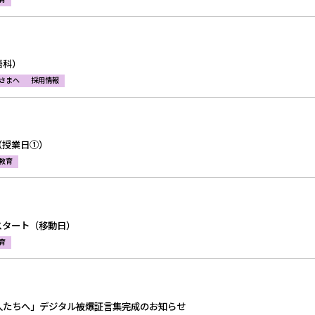
語科）
さまへ
採用情報
（授業日①）
教育
スタート（移動日）
育
人たちへ」デジタル被爆証言集完成のお知らせ