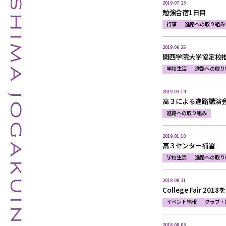
2019.07.23
勉強合宿1日目
行事
進路への取り組み
2019.06.25
関西学院大学協定校
学校生活
進路への取り
2019.03.14
高３による進路講演
進路への取り組み
2019.01.10
高３センター補習
学校生活
進路への取り
2018.08.31
College Fair 2
イベント情報
クラブ・
2018.08.03