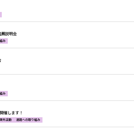
推薦説明会
組み
会
組み
018を開催します！
課外活動
進路への取り組み