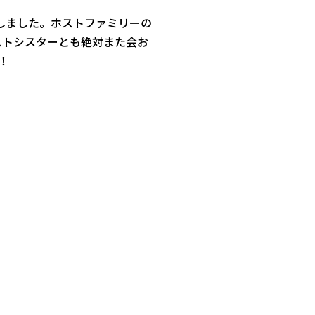
しました。
ホストファミリーの
ストシスターとも絶対また会お
！