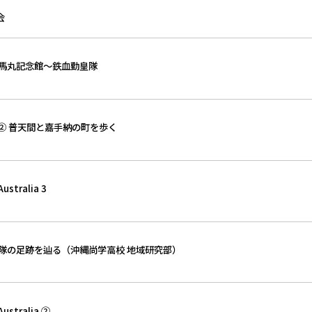
会
対馬丸記念館～鉄血勤皇隊
プ② 普天間と嘉手納の町を歩く
tralia 3
徒隊の足跡を辿る（沖縄尚学高校 地域研究部）
stralia ②