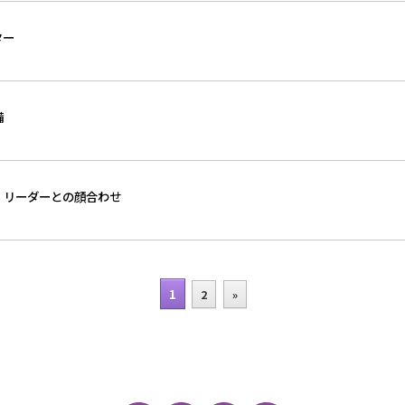
ター
備
 リーダーとの顔合わせ
1
2
»