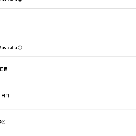
stralia ①
日目
１日目
備②