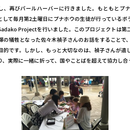
、再びパールハーバーに行きました。もともとプナホウ
hipの一環として毎月第2土曜日にプナホウの生徒が行ってい
ko Projectを行い
ました。このプロジェクトは第
爆の犠牲となった佐々木禎子さんのお話をすることで
目的です。しかし、もっと大切なのは、禎子さんが遺
り、実際に一緒に折って、国やことばを超えて協力し合