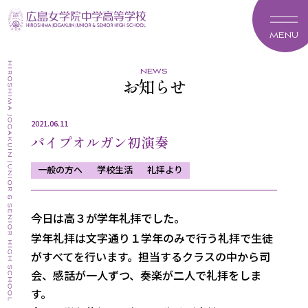
MENU
news
お知らせ
2021.06.11
パイプオルガン初演奏
一般の方へ
学校生活
礼拝より
今日は高３が学年礼拝でした。
学年礼拝は文字通り１学年のみで行う礼拝で生徒
がすべてを行いま
す。担当するクラスの中から司
会、感話が一人ずつ、
奏楽が二人で礼拝をしま
す。