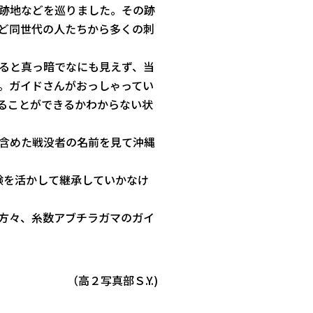
跡地などを巡りました。
その跡
ど同世代の人たちから多くの刺
ると真っ暗でなにも見えず、
当
。ガイドさんがおっしゃってい
ることができるかわからない状
含めた戦没者の名前を見て
沖縄
験を活かして継承してい
かなけ
方々、糸数アブチラガマのガイ
（高２写真部Ｓ.Y.)