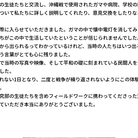
の生徒たちと交流し、
沖縄戦で使用されたガマや病院、学校の
ついて私たちに詳しく説明し
てくれたり、
意見交換をしたりな
際に入らせていただきました。
ガマの中で懐中電灯を消してみ
ちがこの中で生活していたという
ことが信じられませんでした
から出られるってわかっているけれど、
当時の人たちはいつ出
う言葉がとても心に残りました。
で当時の写真や映像、
そして平和の礎に刻まれている民間人を
した。
れない1日となり、
二度と戦争が繰り返されないようにこの体
。
究部の生徒たちを含めフィールドワークに携わってくださっ
た
ていただき本当にありがとうございました。