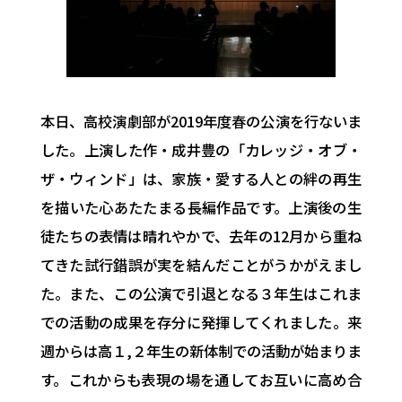
本日、高校演劇部が
2019
年度春の公演を行ないま
した。
上演した作・成井豊の「カレッジ・オブ・
ザ・ウィンド」は、
家族・愛する人との絆の再生
を描いた心あたたまる長編作品です。
上演後の生
徒たちの表情は晴れやかで、去年の
12
月から重ね
てき
た試行錯誤が実を結んだことがうかがえまし
た。また、
この公演で引退となる３年生はこれま
での活動の成果を存分に発揮
してくれました。来
週からは高１
,
２年生の新体制での活動が始ま
りま
す。
これからも表現の場を通してお互いに高め合