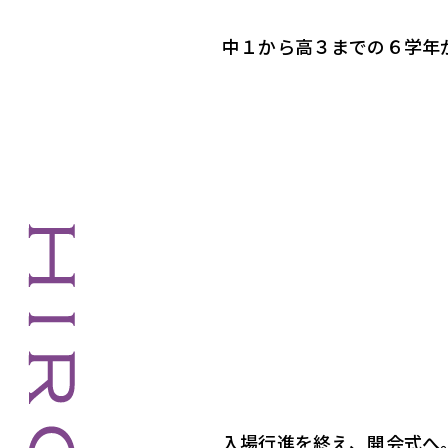
中１から高３までの６学年
入場行進を終え、開会式へ