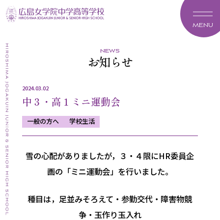
MENU
news
お知らせ
2024.03.02
中３・高１ミニ運動会
一般の方へ
学校生活
雪の心配がありましたが，３・４限にHR委員企
画の「ミニ運動会」を行いました。
種目は，足並みそろえて・参勤交代・障害物競
争・玉作り玉入れ