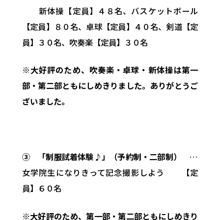
新体操【定員】４８名、バスケットボール
【定員】８０名、卓球【定員】４０名、剣道【定
員】３０名、吹奏楽【定員】３０名
※大好評のため、吹奏楽・卓球・新体操は
第一
部・第二部ともにしめきりました。ありがとうご
ざいました。
③ 「制服試着体験♪」（予約制・二部制）
…
女学院生になりきって記念撮影しよう 【定
員】６０名
※大好評のため、
第一部・第二部ともにしめきり