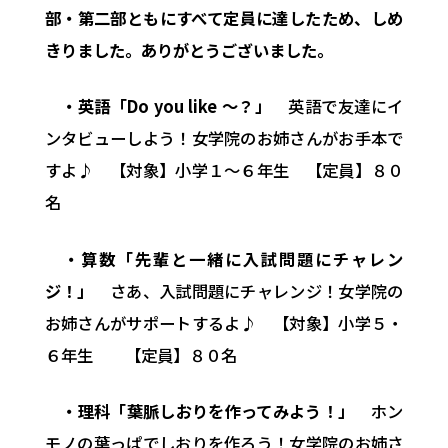
部・第二部ともにすべて定員に達したため、しめ
きりました。ありがとうございました。
・英語「Do you like ～？」
英語で友達にイ
ンタビューしよう！女学院のお姉さんがお手本で
すよ♪ 【対象】小学１～６年生 【定員】８０
名
・算数「先輩と一緒に入試問題にチャレン
ジ！」
さあ、入試問題にチャレンジ！女学院の
お姉さんがサポートするよ♪ 【対象】小学５・
６年生 【定員】８０名
・理科「葉脈しおりを作ってみよう！」
ホン
モノの葉っぱでしおりを作ろう！女学院のお姉さ