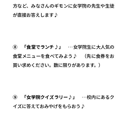
方など、みなさんのギモンに女学院の先生や生徒
が直接お答えします♪
⑧ 「食堂でランチ♪」
…女学院生に大人気の
食堂メニューを食べてみよう♪ （先に食券をお
買い求めください。数に限りがあります。）
⑨ 「女学院クイズラリー♪」
…校内にあるク
イズに答えておみやげをもらおう♪