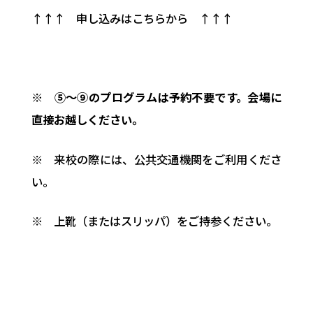
↑↑↑ 申し込みはこちらから ↑↑↑
※ ⑤～⑨のプログラムは予約不要です。会場に
直接お越しください。
※ 来校の際には、公共交通機関をご利用くださ
い。
※ 上靴（またはスリッパ）をご持参ください。