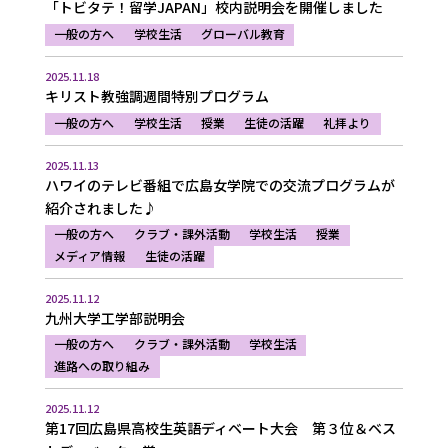
「トビタテ！留学JAPAN」校内説明会を開催しました
一般の方へ
学校生活
グローバル教育
2025.11.18
キリスト教強調週間特別プログラム
一般の方へ
学校生活
授業
生徒の活躍
礼拝より
2025.11.13
ハワイのテレビ番組で広島女学院での交流プログラムが
紹介されました♪
一般の方へ
クラブ・課外活動
学校生活
授業
メディア情報
生徒の活躍
2025.11.12
九州大学工学部説明会
一般の方へ
クラブ・課外活動
学校生活
進路への取り組み
2025.11.12
第17回広島県高校生英語ディベート大会 第３位＆ベス