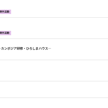
課外活動
課外活動
―カンボジア研修・ひろしまハウス―