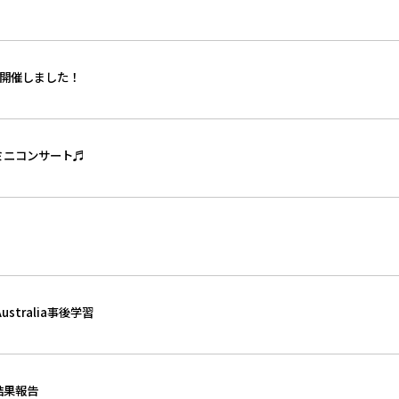
018を開催しました！
ミニコンサート♬
stralia事後学習
結果報告