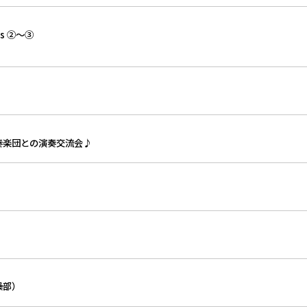
es ②～③
奏楽団との演奏交流会♪
操部）