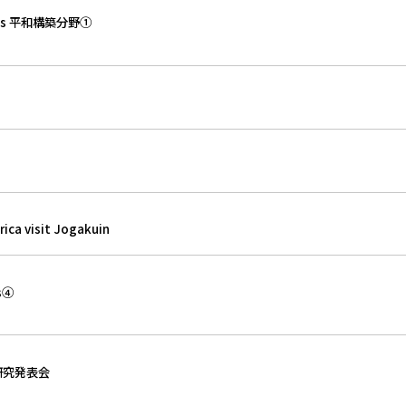
ies 平和構築分野①
ica visit Jogakuin
s④
Ｈ研究発表会