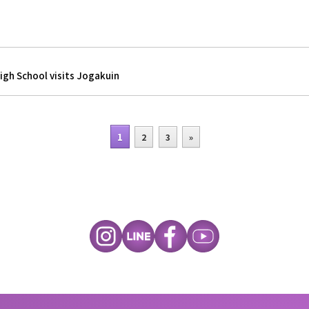
igh School visits Jogakuin
1
2
3
»