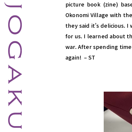
picture book (zine) ba
Okonomi Village with the
they said it’s delicious.
for us. I learned about t
war. After spending time
again! – ST