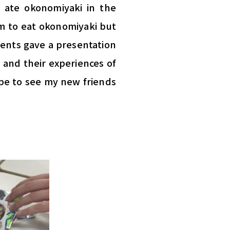
 ate okonomiyaki in the
em to eat okonomiyaki but
udents gave a presentation
, and their experiences of
ope to see my new friends