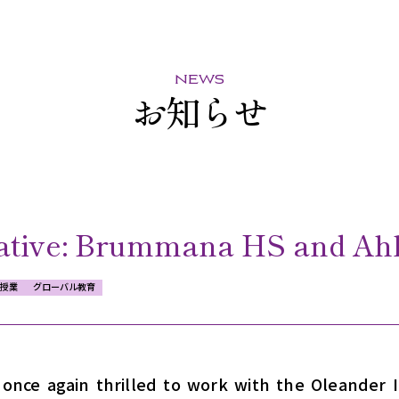
news
お知らせ
iative: Brummana HS and Ah
授業
グローバル教育
nce again thrilled to work with the Oleander In