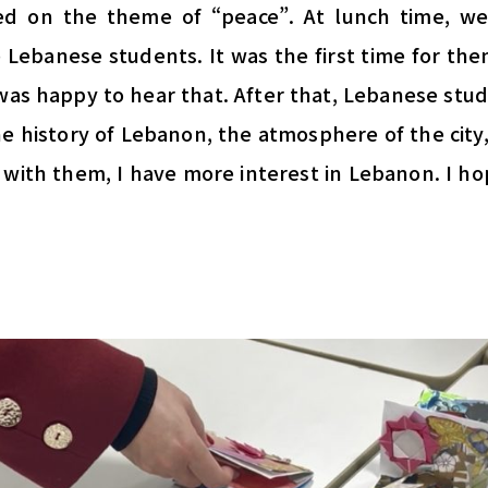
sed on the theme of “peace”. At lunch time, we
 Lebanese students. It was the first time for th
 I was happy to hear that. After that, Lebanese st
he history of Lebanon, the atmosphere of the city
 with them, I have more interest in Lebanon. I h