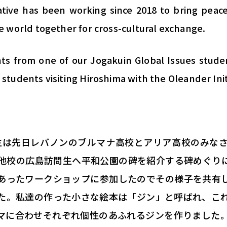
ative has been working since 2018 to bring peac
 world together for cross-cultural exchange.
s from one of our Jogakuin Global Issues studen
tudents visiting Hiroshima with the Oleander Init
生は先日レバノンのブルマナ高校とアリア高校のみな
他校の広島訪問生へ平和公園の碑を紹
介する碑めぐり
あったワークショップに参加したのでその様子を共
有
た。
私達の作った小さな絵本は「ジン」と呼ばれ、
こ
マに合わせそれぞれ個性のあふれるジンを作りました