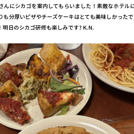
さん
にシカゴを案内してもらいました！
素敵なホテル
りも分厚いピザやチーズケーキはとても美味しかったで
！
明日のシカゴ研修も楽しみです? K.N.