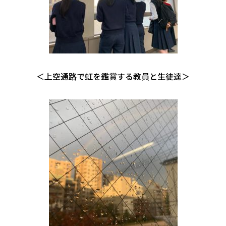
＜上空通路で虹を鑑賞する教員と生徒達＞