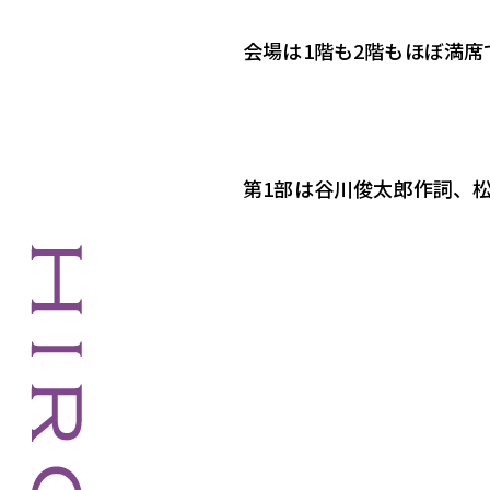
会場は1階も2階もほぼ満
第1部は谷川俊太郎作詞、