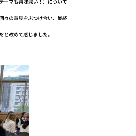
テーマも興味深い！）
について
個々の意見をぶつけ合い、
最終
だと改め
て感じました。