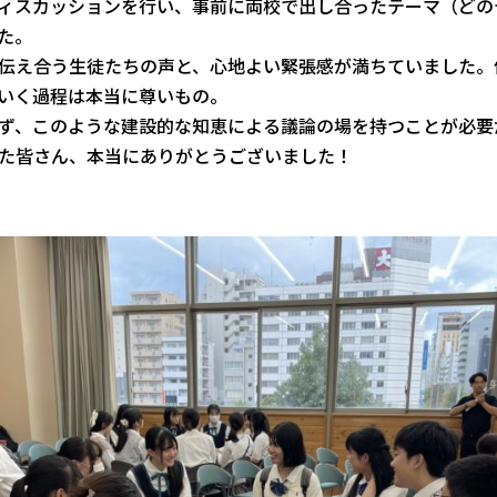
ィスカッション
を行い、
事前
に両校で出し合ったテーマ（どの
た。
伝え合う生徒たちの声と、
心地よい緊張感が満ちていました。
いく過程は本当に尊いもの。
ず、
このような建設的な知恵による議論の場を持つことが必要
た皆さん、
本当にありがとうございました！️