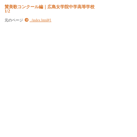
賛美歌コンクール編｜広島女学院中学高等学校
1/2
元のページ
../index.html#1