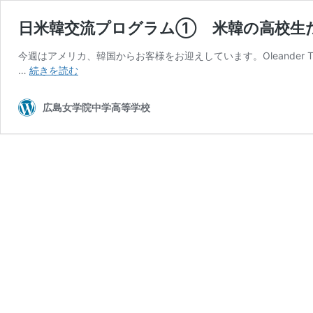
日米韓交流プログラム① 米韓の高校生
今週はアメリカ、韓国からお客様をお迎えしています。Oleander Tr
日
…
続きを読む
米
韓
広島女学院中学高等学校
交
流
プ
ロ
グ
ラ
ム
①
米
韓
の
高
校
生